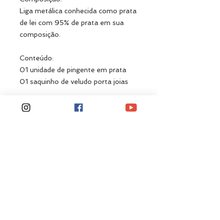
Liga metálica conhecida como prata
de lei com 95% de prata em sua
composição.
Conteúdo:
01 unidade de pingente em prata
01 saquinho de veludo porta joias
Dimensões: 30 x 7 Milímetros
Peso: 0,50 gramas
Related
Products
Novidade!
Novidade!