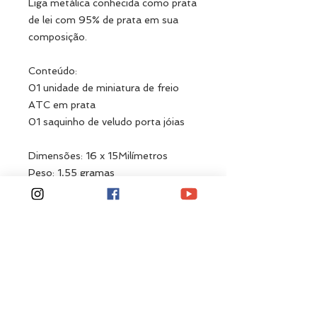
Liga metálica conhecida como prata
de lei com 95% de prata em sua
composição.
Conteúdo:
01 unidade de miniatura de freio
ATC em prata
01 saquinho de veludo porta jóias
Dimensões: 16 x 15Milímetros
Peso: 1,55 gramas
Importante: Corrente de prata
vendido separadamente
Related
Products