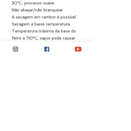
30°C, processo suave.
Não alvejar/não branquear.
A secagem em tambor é possível.
Secagem a baixa temperatura.
Temperatura máxima da base do
ferro a 110°C, vapor pode causar
danos irreversíveis.
Não limpar a seco.
Não deixar de molho.
Enxaguar bem sem deixar restos de
produtos.
Não expor à temperaturas acima de
110ºC.
Cor:
Preto
Related
Products