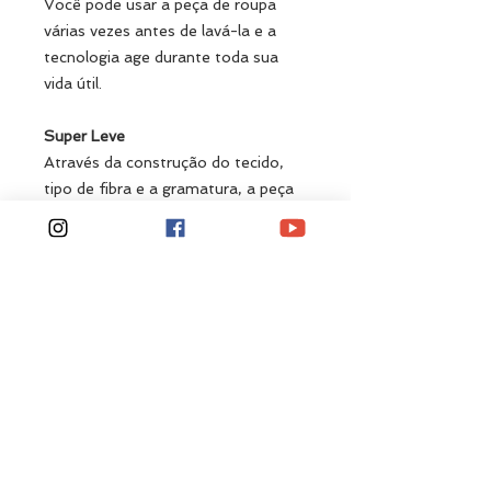
Você pode usar a peça de roupa
várias vezes antes de lavá-la e a
tecnologia age durante toda sua
vida útil.
Super Leve
Através da construção do tecido,
tipo de fibra e a gramatura, a peça
pesa aproximadamente 30% a
menos que tecidos convencionais.
Garantindo o toque macio e
confortável. Ideal para melhor
performance para atividades físicas.
Elasticidade
Tecido de microfibra de poliamida
com elastano. As fibras
elastoméricas possuem grande
elasticidade (podem atingir até 5