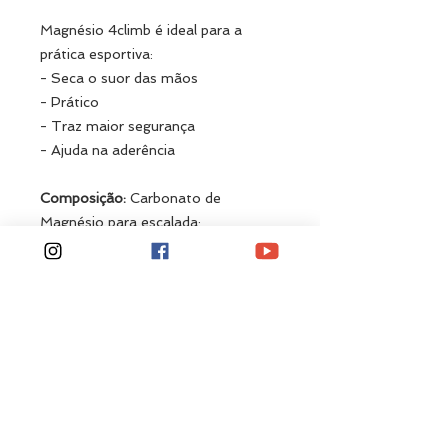
Magnésio 4climb é ideal para a
prática esportiva:
- Seca o suor das mãos
- Prático
- Traz maior segurança
- Ajuda na aderência
Composição:
Carbonato de
Magnésio para escalada:
4MgCo3(OH)2 4H2O
Tecnologias:
Melhor Aderência | Agente Secante
| Clima Quente e Úmido | Matéria
Prima Importada
Formato:
Magnésio em pó.
Conteúdo:
01 embalagem de